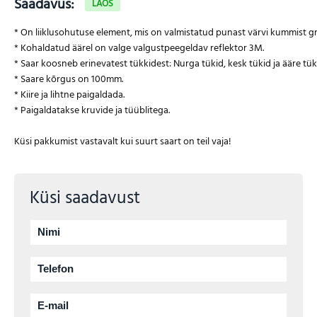
Saadavus:
LAOS
* On liiklusohutuse element, mis on valmistatud punast värvi kummist gra
* Kohaldatud äärel on valge valgustpeegeldav reflektor 3M.

* Saar koosneb erinevatest tükkidest: Nurga tükid, kesk tükid ja ääre tükid
* Saare kõrgus on 100mm.

* Kiire ja lihtne paigaldada. 

* Paigaldatakse kruvide ja tüüblitega. 

Küsi saadavust