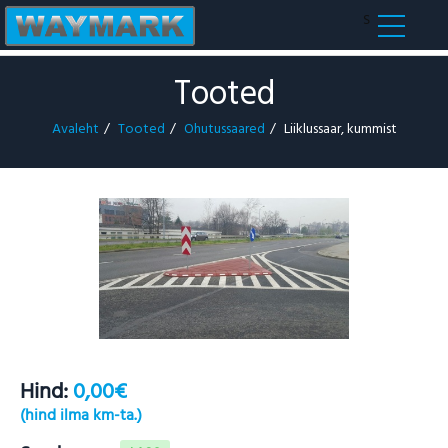
S
Tooted
Avaleht
Tooted
Ohutussaared
Liiklussaar, kummist
Hind:
0,00€
(hind ilma km-ta.)